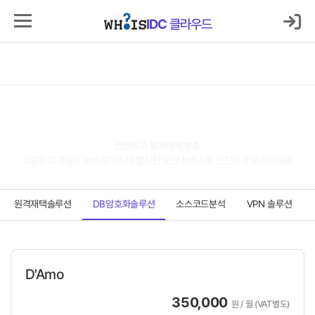
로그인
마이IDC
IDC
클라우드
IDC
클라우드
서버호스팅
코로케이션
클라우드
보안
매니지먼트
고객지원센터
보안
안전하고 철저하게 보호
소중한 고객님의 서버 후이즈의 철저한 보안 서비스로 안전하게 보호하세요.
원격재택솔루션
DB암호화솔루션
소스코드분석
VPN 솔루션
D'Amo
350,000
원 / 월 (VAT별도)