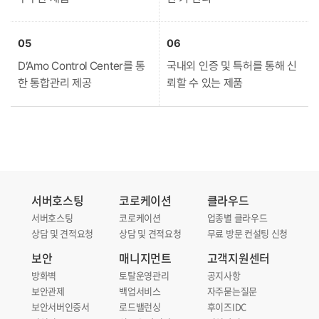
05
06
D’Amo Control Center를 통
국내외 인증 및 특허를 통해 신
한 통합관리 제공
뢰할 수 있는 제품
서버호스팅
코로케이션
클라우드
서버호스팅
코로케이션
업종별 클라우드
상담 및 견적요청
상담 및 견적요청
무료 방문 컨설팅 신청
보안
매니지먼트
고객지원센터
방화벽
토탈운영관리
공지사항
보안관제
백업서비스
자주묻는질문
보안서버인증서
로드밸런싱
후이즈IDC