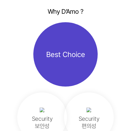
Why D’Amo ?
Best Choice
Security
Security
보안성
편의성