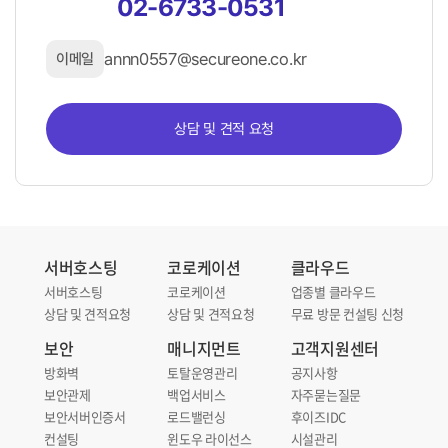
02-6733-0531
수행 일정 협의
annn0557@secureone.co.kr
이메일
인력 투입
상담 및 견적 요청
진단 대상 현황 분석
서버호스팅
코로케이션
클라우드
서버호스팅
코로케이션
업종별 클라우드
상담 및 견적요청
상담 및 견적요청
무료 방문 컨설팅 신청
보안
매니지먼트
고객지원센터
방화벽
토탈운영관리
공지사항
보안관제
백업서비스
자주묻는질문
보안서버인증서
로드밸런싱
후이즈IDC
컨설팅
윈도우 라이선스
시설관리