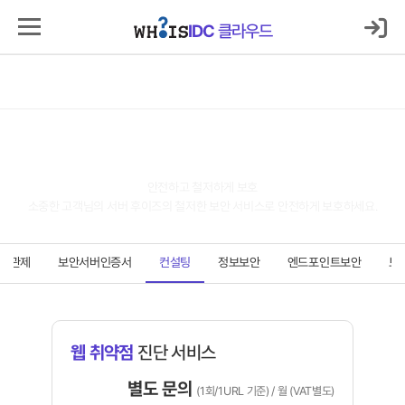
로그인
마이IDC
IDC
클라우드
IDC
클라우드
서버호스팅
코로케이션
클라우드
보안
매니지먼트
고객지원센터
보안
안전하고 철저하게 보호
소중한 고객님의 서버 후이즈의 철저한 보안 서비스로 안전하게 보호하세요.
안관제
보안서버인증서
컨설팅
정보보안
엔드포인트보안
보
웹 취약점
진단 서비스
별도 문의
(1회/1URL 기준) / 월 (VAT별도)