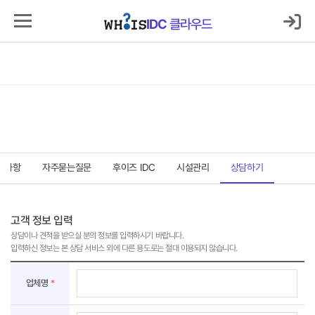
로그인
마이IDC
IDC
클라우드
IDC
클라우드
서버호스팅
코로케이션
클라우드
보안
매니지먼트
고객지원센터
고객지원센터
지사항
자주묻는질문
후이즈 IDC
시설관리
상담하기
고객 정보 입력
상담이나 견적을 받으실 분의 정보를 입력하시기 바랍니다.
입력하신 정보는 본 상담 서비스 외에 다른 용도로는 절대 이용되지 않습니다.
고
객
업체명
*
정
보