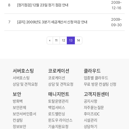
2009-
8
[정기점검] 12월 23일 정기 점검 안내
12-16
2009-
7
[공지] 2009년도 3분기 세금계산서 신청 마감 안내
09-30
«
11
12
13
14
서버호스팅
코로케이션
클라우드
서버호스팅
코로케이션
업종별 클라우드
상담 및 견적요청
상담 및 견적요청
무료 방문 컨설팅 신청
보안
매니지먼트
고객지원센터
방화벽
토탈운영관리
공지사항
보안관제
백업서비스
자주묻는질문
보안서버인증서
로드밸런싱
후이즈IDC
컨설팅
윈도우 라이선스
시설관리
정보보안
기술지원요청
상담하기