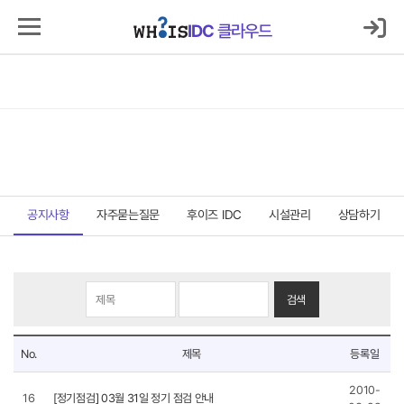
로그인
마이IDC
IDC
클라우드
IDC
클라우드
서버호스팅
코로케이션
클라우드
보안
매니지먼트
고객지원센터
고객지원센터
공지사항
자주묻는질문
후이즈 IDC
시설관리
상담하기
검색
공
No.
제목
등록일
지
사
2010-
항
16
[정기점검] 03월 31일 정기 점검 안내