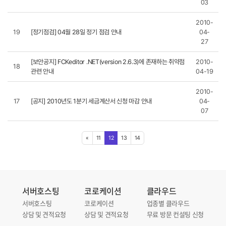
03
2010-
19
[정기점검] 04월 28일 정기 점검 안내
04-
27
[보안공지] FCKeditor .NET(version 2.6.3)에 존재하는 취약점
2010-
18
관련 안내
04-19
2010-
17
[공지] 2010년도 1분기 세금계산서 신청 마감 안내
04-
07
«
11
12
13
14
서버호스팅
코로케이션
클라우드
서버호스팅
코로케이션
업종별 클라우드
상담 및 견적요청
상담 및 견적요청
무료 방문 컨설팅 신청