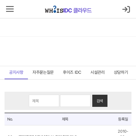
로그인
마이IDC
IDC
클라우드
IDC
클라우드
서버호스팅
코로케이션
클라우드
보안
매니지먼트
고객지원센터
고객지원센터
공지사항
자주묻는질문
후이즈 IDC
시설관리
상담하기
검색
공
No.
제목
등록일
지
사
2010-
항