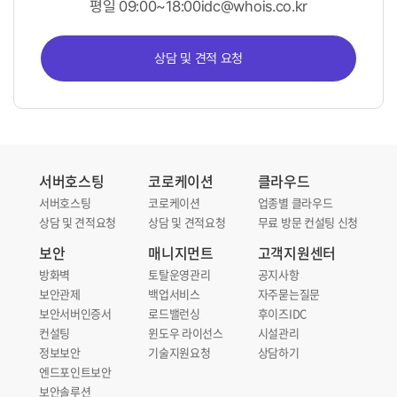
평일 09:00~18:00
idc@whois.co.kr
상담 및 견적 요청
서버호스팅
코로케이션
클라우드
서버호스팅
코로케이션
업종별 클라우드
상담 및 견적요청
상담 및 견적요청
무료 방문 컨설팅 신청
보안
매니지먼트
고객지원센터
방화벽
토탈운영관리
공지사항
보안관제
백업서비스
자주묻는질문
보안서버인증서
로드밸런싱
후이즈IDC
컨설팅
윈도우 라이선스
시설관리
정보보안
기술지원요청
상담하기
엔드포인트보안
보안솔루션