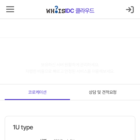
로그인
마이IDC
IDC
클라우드
IDC
클라우드
서버호스팅
코로케이션
클라우드
보안
매니지먼트
고객지원센터
코로케이션
보유하신 서버 원활하게 관리하세요.
저렴한 비용으로 빠르고 안정된 서비스를 이용해보세요.
코로케이션
상담 및 견적요청
1U type