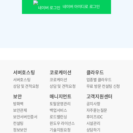
네이버 아이디로 로그인
서버호스팅
코로케이션
클라우드
서버호스팅
코로케이션
업종별 클라우드
상담 및 견적요청
상담 및 견적요청
무료 방문 컨설팅 신청
보안
매니지먼트
고객지원센터
방화벽
토탈운영관리
공지사항
보안관제
백업서비스
자주묻는질문
보안서버인증서
로드밸런싱
후이즈IDC
컨설팅
윈도우 라이선스
시설관리
정보보안
기술지원요청
상담하기