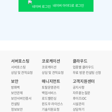
네이버 아이디로 로그인
서버호스팅
코로케이션
클라우드
서버호스팅
코로케이션
업종별 클라우드
상담 및 견적요청
상담 및 견적요청
무료 방문 컨설팅 신청
보안
매니지먼트
고객지원센터
방화벽
토탈운영관리
공지사항
보안관제
백업서비스
자주묻는질문
보안서버인증서
로드밸런싱
후이즈IDC
컨설팅
윈도우 라이선스
시설관리
정보보안
기술지원요청
상담하기