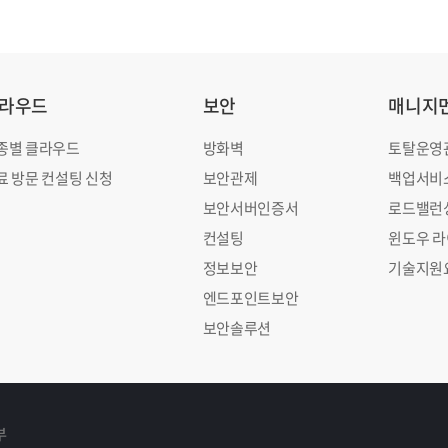
라우드
보안
매니지
종별 클라우드
방화벽
토탈운영
료 방문 컨설팅 신청
보안관제
백업서비
보안서버인증서
로드밸런
컨설팅
윈도우 
정보보안
기술지원
엔드포인트보안
보안솔루션
부