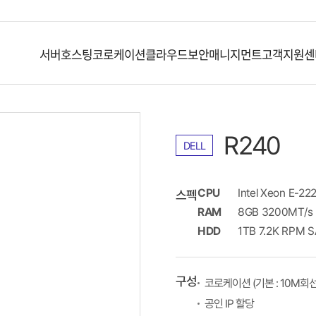
서버호스팅
코로케이션
클라우드
보안
매니지먼트
고객지원센
R240
DELL
CPU
Intel Xeon E-22
스펙
RAM
8GB 3200MT/s
HDD
1TB 7.2K RPM S
구성
코로케이션 (기본 : 10M회선
공인 IP 할당