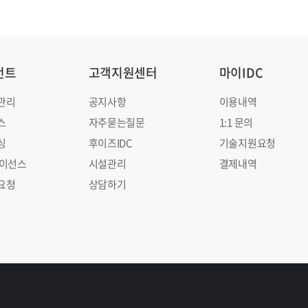
먼트
고객지원센터
마이IDC
관리
공지사항
이용내역
스
자주묻는질문
1:1 문의
싱
후이즈IDC
기술지원요청
라이선스
시설관리
결제내역
요청
상담하기