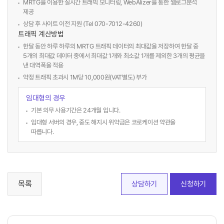
MRTG를 이용한 실시간 트래픽 모니터링, WebAlizer를 통한 웹로그분석
제공
상담 후 사이트 이전 지원 (Tel 070-7012-4260)
트래픽 계산방법
한달 동안 하루 하루의 MRTG 트래픽 데이터의 최대값을 저장하여 한달 중
5개의 최대값 데이터 중에서 최대값 1개와 최소값 1개를 제외한 3개의 평균을
낸 대역폭을 적용
약정 트래픽 초과시 1M당 10,000원(VAT별도) 부가
임대형의 경우
기본 의무 사용기간은 24개월 입니다.
임대형 서버의 경우, 중도 해지시 위약금은 코로케이션 약관을
따릅니다.
목록
상담하기
신청하기