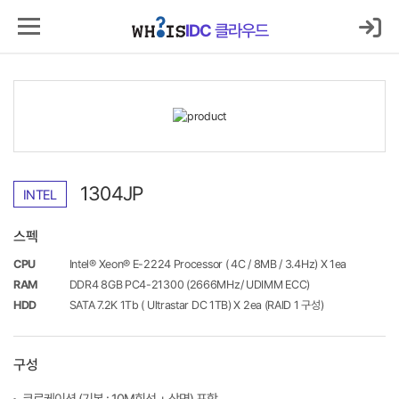
IDC
클라우드
1304JP
INTEL
스펙
CPU
Intel® Xeon® E-2224 Processor ( 4C / 8MB / 3.4Hz) X 1ea
RAM
DDR4 8GB PC4-21300 (2666MHz/ UDIMM ECC)
HDD
SATA 7.2K 1Tb ( Ultrastar DC 1TB) X 2ea (RAID 1 구성)
구성