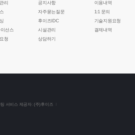
관리
공지사항
이용내역
스
자주묻는질문
1:1 문의
싱
후이즈IDC
기술지원요청
라이선스
시설관리
결제내역
요청
상담하기
팅 서비스 제공자: (주)후이즈