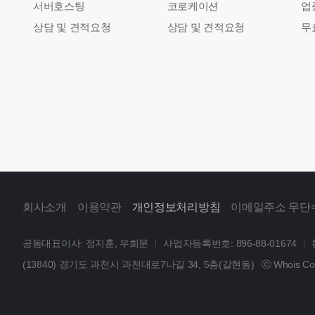
서버호스팅
코로케이션
업
상담 및 견적요청
상담 및 견적요청
무
회사소개
이용약관
개인정보처리방침
이메일주소 무단
공동대표이사: 정지훈, 우희문
사업자등록번호: 896-88-01674
(13840) 경기도 과천시 과천대로7나길 34, 5층(갈현동)
ⓒ Whois Corp