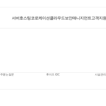
서버호스팅
코로케이션
클라우드
보안
매니지먼트
고객지
고객지원센터
자주묻는질문
후이즈 IDC
시설관리