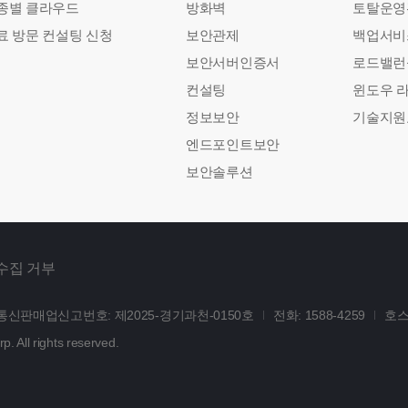
종별 클라우드
방화벽
토탈운영
료 방문 컨설팅 신청
보안관제
백업서비
보안서버인증서
로드밸런
컨설팅
윈도우 
정보보안
기술지원
엔드포인트보안
보안솔루션
수집 거부
통신판매업신고번호: 제2025-경기과천-0150호
전화: 1588-4259
호스
. All rights reserved.