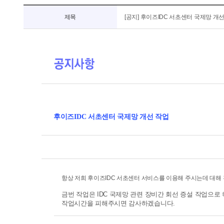
공
지
제목
[공지] 후이즈IDC 서초센터 국제망 개
사
항
상
세
후이즈IDC 서초센터 국제망 개선 작업
항상 저희 후이즈IDC 서초센터 서비스를 이용해 주시는데 대해 
금번 작업은 IDC 국제망 관련 장비간 회선 증설 작업으
작업시간을 피해주시면 감사하겠습니다.