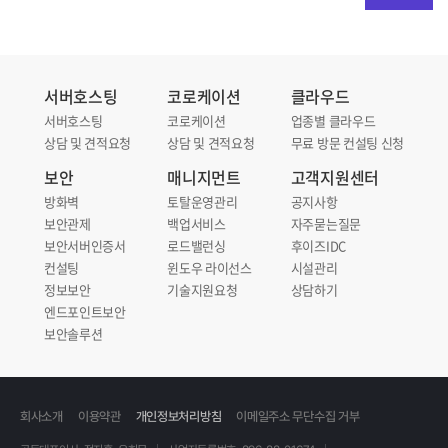
서버호스팅
코로케이션
클라우드
서버호스팅
코로케이션
업종별 클라우드
상담 및 견적요청
상담 및 견적요청
무료 방문 컨설팅 신청
보안
매니지먼트
고객지원센터
방화벽
토탈운영관리
공지사항
보안관제
백업서비스
자주묻는질문
보안서버인증서
로드밸런싱
후이즈IDC
컨설팅
윈도우 라이선스
시설관리
정보보안
기술지원요청
상담하기
엔드포인트보안
보안솔루션
회사소개
이용약관
개인정보처리방침
이메일주소 무단수집 거부