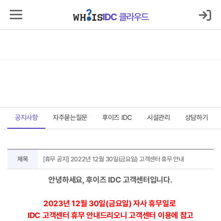
로그인
마이IDC
IDC
클라우드
IDC
클라우드
서버호스팅
코로케이션
클라우드
보안
매니지먼트
고객지원센터
고객지원센터
공지사항
자주묻는질문
후이즈 IDC
시설관리
상담하기
공
제목
[휴무 공지] 2022년 12월 30일(금요일) 고객센터 휴무 안내
지
사
안녕하세요, 후이즈 IDC 고객센터입니다.
항
상
세
2023년 12월 30일(금요일) 자사 휴무일로
IDC 고객센터 휴무 안내드리오니 고객센터 이용에 참고