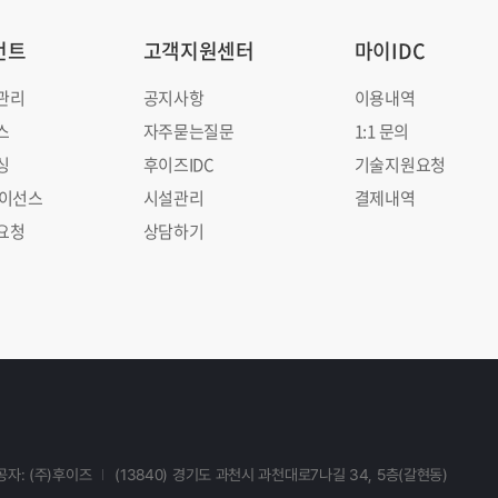
먼트
고객지원센터
마이IDC
관리
공지사항
이용내역
스
자주묻는질문
1:1 문의
싱
후이즈IDC
기술지원요청
라이선스
시설관리
결제내역
요청
상담하기
자: (주)후이즈
(13840) 경기도 과천시 과천대로7나길 34, 5층(갈현동)