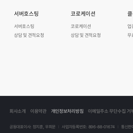
서버호스팅
코로케이션
클
서버호스팅
코로케이션
업
상담 및 견적요청
상담 및 견적요청
무
회사소개
이용약관
개인정보처리방침
이메일주소 무단수집 거
공동대표이사: 정지훈, 우희문
사업자등록번호: 896-88-01674
통신판매