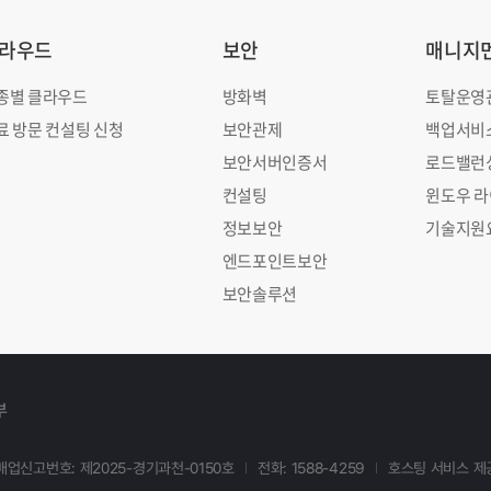
라우드
보안
매니지
종별 클라우드
방화벽
토탈운영
료 방문 컨설팅 신청
보안관제
백업서비
보안서버인증서
로드밸런
컨설팅
윈도우 
정보보안
기술지원
엔드포인트보안
보안솔루션
부
업신고번호: 제2025-경기과천-0150호
전화: 1588-4259
호스팅 서비스 제공