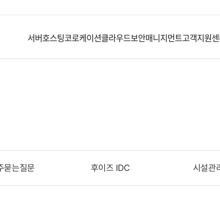
서버호스팅
코로케이션
클라우드
보안
매니지먼트
고객지원센
고객지원센터
주묻는질문
후이즈 IDC
시설관