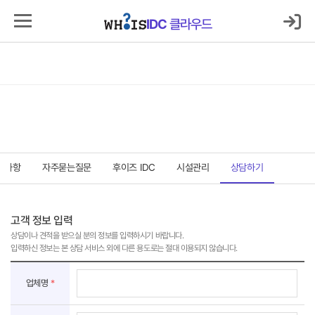
로그인
마이IDC
IDC
클라우드
IDC
클라우드
서버호스팅
코로케이션
클라우드
보안
매니지먼트
고객지원센터
고객지원센터
지사항
자주묻는질문
후이즈 IDC
시설관리
상담하기
고객 정보 입력
상담이나 견적을 받으실 분의 정보를 입력하시기 바랍니다.
입력하신 정보는 본 상담 서비스 외에 다른 용도로는 절대 이용되지 않습니다.
고
객
업체명
*
정
보