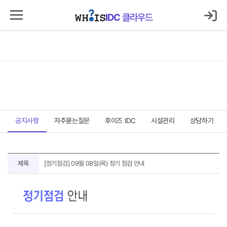
로그인
마이IDC
IDC
클라우드
IDC
클라우드
서버호스팅
코로케이션
클라우드
보안
매니지먼트
고객지원센터
고객지원센터
공지사항
자주묻는질문
후이즈 IDC
시설관리
상담하기
공
제목
[정기점검] 09월 08일(목) 정기 점검 안내
지
사
항
상
세