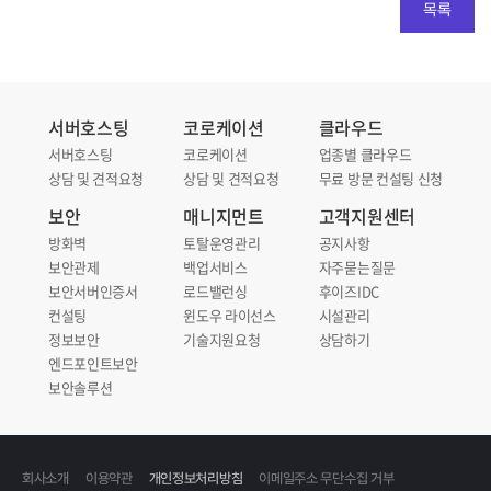
목록
서버호스팅
코로케이션
클라우드
서버호스팅
코로케이션
업종별 클라우드
상담 및 견적요청
상담 및 견적요청
무료 방문 컨설팅 신청
보안
매니지먼트
고객지원센터
방화벽
토탈운영관리
공지사항
보안관제
백업서비스
자주묻는질문
보안서버인증서
로드밸런싱
후이즈IDC
컨설팅
윈도우 라이선스
시설관리
정보보안
기술지원요청
상담하기
엔드포인트보안
보안솔루션
회사소개
이용약관
개인정보처리방침
이메일주소 무단수집 거부