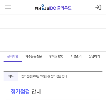
로그인
마이IDC
IDC
클라우드
IDC
클라우드
서버호스팅
코로케이션
클라우드
보안
매니지먼트
고객지원센터
고객지원센터
공지사항
자주묻는질문
후이즈 IDC
시설관리
상담하기
공
제목
[정기점검] 06월 15일(목) 정기 점검 안내
지
사
항
상
세