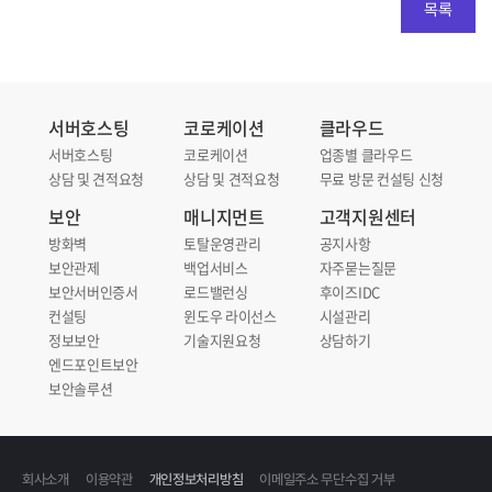
목록
서버호스팅
코로케이션
클라우드
서버호스팅
코로케이션
업종별 클라우드
상담 및 견적요청
상담 및 견적요청
무료 방문 컨설팅 신청
보안
매니지먼트
고객지원센터
방화벽
토탈운영관리
공지사항
보안관제
백업서비스
자주묻는질문
보안서버인증서
로드밸런싱
후이즈IDC
컨설팅
윈도우 라이선스
시설관리
정보보안
기술지원요청
상담하기
엔드포인트보안
보안솔루션
회사소개
이용약관
개인정보처리방침
이메일주소 무단수집 거부