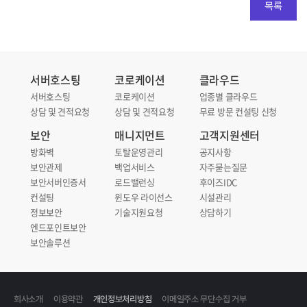
목록
서버호스팅
코로케이션
클라우드
서버호스팅
코로케이션
업종별 클라우드
상담 및 견적요청
상담 및 견적요청
무료 방문 컨설팅 신청
보안
매니지먼트
고객지원센터
방화벽
토탈운영관리
공지사항
보안관제
백업서비스
자주묻는질문
보안서버인증서
로드밸런싱
후이즈IDC
컨설팅
윈도우 라이선스
시설관리
정보보안
기술지원요청
상담하기
엔드포인트보안
보안솔루션
회사소개
이용약관
개인정보처리방침
이메일주소 무단수집 거부