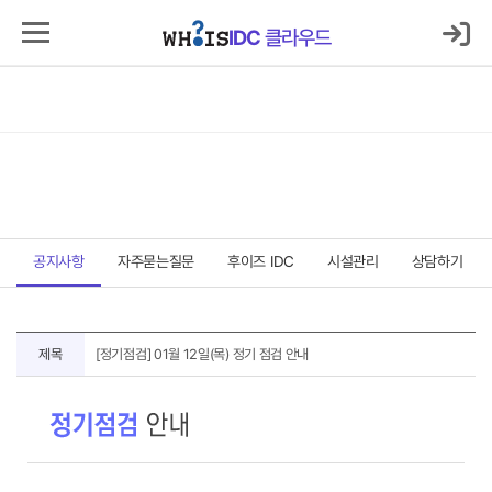
로그인
마이IDC
IDC
클라우드
IDC
클라우드
서버호스팅
코로케이션
클라우드
보안
매니지먼트
고객지원센터
고객지원센터
공지사항
자주묻는질문
후이즈 IDC
시설관리
상담하기
공
제목
[정기점검] 01월 12일(목) 정기 점검 안내
지
사
항
상
세