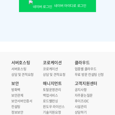
네이버 아이디로 로그인
서버호스팅
코로케이션
클라우드
서버호스팅
코로케이션
업종별 클라우드
상담 및 견적요청
상담 및 견적요청
무료 방문 컨설팅 신청
보안
매니지먼트
고객지원센터
방화벽
토탈운영관리
공지사항
보안관제
백업서비스
자주묻는질문
보안서버인증서
로드밸런싱
후이즈IDC
컨설팅
윈도우 라이선스
시설관리
정보보안
기술지원요청
상담하기