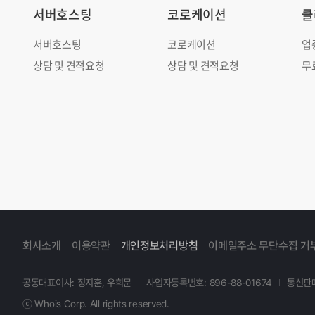
서버호스팅
코로케이션
클
서버호스팅
코로케이션
업
상담 및 견적요청
상담 및 견적요청
무
회사소개
이용약관
개인정보처리방침
이메일주소 무단수집 거
공동대표이사: 정지훈, 우희문
사업자등록번호: 896-88-01674
통신판매
ⓒ Whois Corp. All rights reserved.