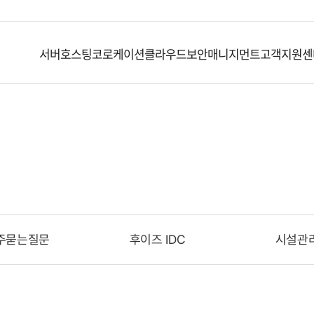
서버호스팅
코로케이션
클라우드
보안
매니지먼트
고객지원센
고객지원센터
주묻는질문
후이즈 IDC
시설관