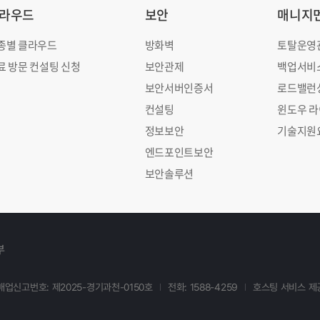
라우드
보안
매니지
종별 클라우드
방화벽
토탈운영
료 방문 컨설팅 신청
보안관제
백업서비
보안서버인증서
로드밸런
컨설팅
윈도우 
정보보안
기술지원
엔드포인트보안
보안솔루션
부
업신고번호: 제2025-경기과천-0150호
전화: 1588-4259
호스팅 서비스 제공